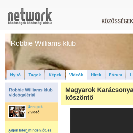
Robbie Williams klub
Nyitó
Tagok
Képek
Videók
Hírek
Fórum
L
Magyarok Karácsonya
Robbie Williams klub
videógalériái
köszöntő
Ünnepek
2 videó
Adjon Isten minden jót, ez