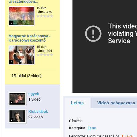
új esztendőben...
15 éve
Látták:475
Magyarok Karácsonya -
Karácsonyi köszöntő
15 éve
Látták:494
1/1
oldal (2 videó)
egyeb
1 videó
Leírás
Videó beágyazása
Klubvideók
97 videó
Címkék:
Kategória:
Zene
Feltöltötte:
[Törölt felhasználó]
|
15 éve