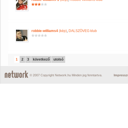
robbie-williams4
(kép)
,
DALSZÖVEG klub
1
2
3
következő
utolsó
© 2007 Copyright Network.hu Minden jog fenntartva.
Impress