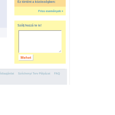
Ez történt a közösségben:
Friss események »
Szólj hozzá te is!
diaajánlat
Széchenyi Terv Pályázat
FAQ