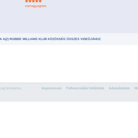
varnagyagnes
A A(Z) ROBBIE WILLIAMS KLUB KÖZÖSSÉG ÖSSZES VIDEÓJÁHOZ
og fenntartva.
Impresszum
Felhasználási feltételek
Adatvédelem
Mé