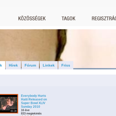
ók
Hírek
Fórum
Linkek
Friss
Everybody Hurts
Haiti Released on
Super Bowl XLIV
Sunday 2010
16 éve
05:28
833 megtekintés