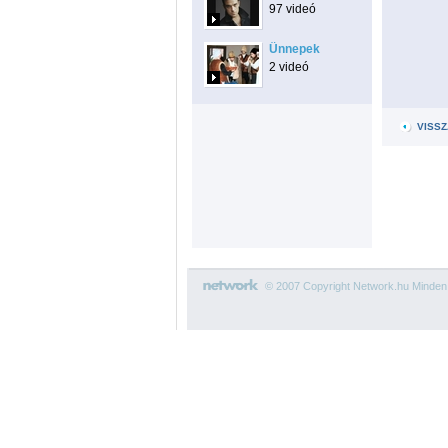
97 videó
Ünnepek
2 videó
VISSZ
© 2007 Copyright Network.hu Minden j