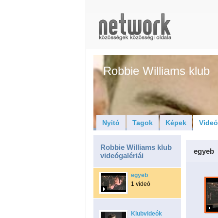
Robbie Williams klub
Nyitó
Tagok
Képek
Vide
Robbie Williams klub
egyeb
videógalériái
egyeb
1 videó
Klubvideók