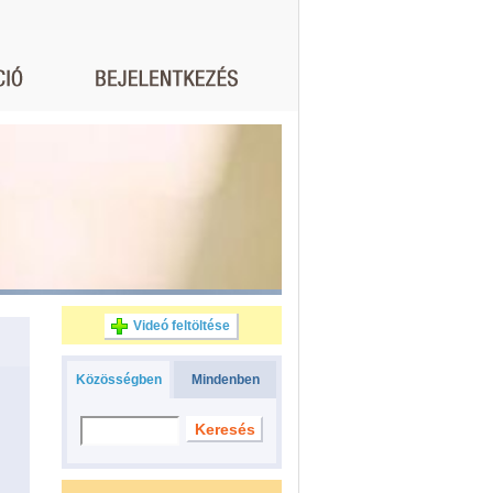
Videó feltöltése
Közösségben
Mindenben