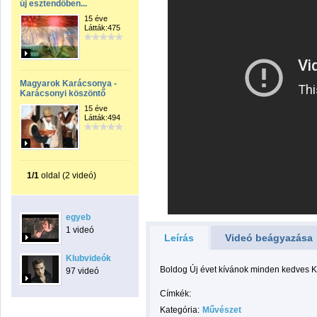
új esztendőben...
15 éve
Látták:475
Magyarok Karácsonya -
Karácsonyi köszöntő
15 éve
Látták:494
1/1
oldal (2 videó)
egyeb
1 videó
Leírás
Videó beágyazása
Klubvideók
Boldog Új évet kívánok minden kedves K
97 videó
Címkék:
Kategória:
Művészet