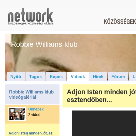
Robbie Williams klub
Nyitó
Tagok
Képek
Videók
Hírek
Fórum
L
Adjon Isten minden jót
Robbie Williams klub
videógalériái
esztendőben...
Ünnepek
2 videó
Adjon Isten minden jót, ez