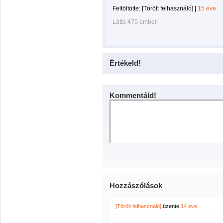
Feltöltötte:
[Törölt felhasználó]
|
15 éve
Látta 475 ember.
Értékeld!
Kommentáld!
Hozzászólások
[Törölt felhasználó]
üzente
14 éve