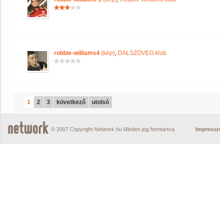
robbie-williams4
(kép)
,
DALSZÖVEG klub
1
2
3
következő
utolsó
© 2007 Copyright Network.hu Minden jog fenntartva.
Impress