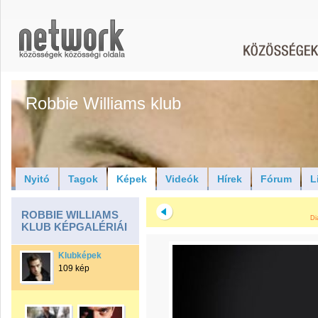
Robbie Williams klub
Nyitó
Tagok
Képek
Videók
Hírek
Fórum
L
ROBBIE WILLIAMS
Di
KLUB KÉPGALÉRIÁI
Klubképek
109 kép