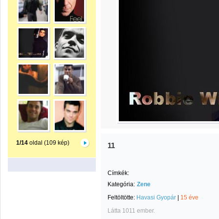
1/14
oldal (109 kép)
11
Címkék:
Kategória:
Zene
Feltöltötte:
Havasi Gyopár
|
15 éve
Látta 1011 ember.