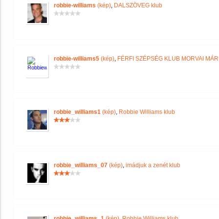
robbie-williams
(kép)
,
DALSZÖVEG klub
robbie-williams5
(kép)
,
FÉRFI SZÉPSÉG KLUB MORVAI MÁR
robbie_williams1
(kép)
,
Robbie Williams klub
robbie_williams_07
(kép)
,
imádjuk a zenét klub
robbie_williams_1
(kép)
,
Robbie Williams klub