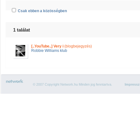
Csak ebben a közösségben
1 találat
[..YouTube..] Very i
(blogbejegyzés)
Robbie Williams klub
© 2007 Copyright Network.hu Minden jog fenntartva.
Impress