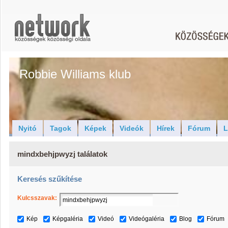
Robbie Williams klub
Nyitó
Tagok
Képek
Videók
Hírek
Fórum
L
mindxbehjpwyzj találatok
Keresés szűkítése
Kulcsszavak:
Kép
Képgaléria
Videó
Videógaléria
Blog
Fórum