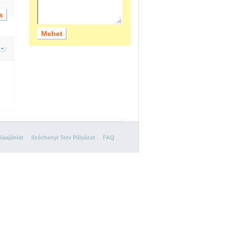
iaajánlat
Széchenyi Terv Pályázat
FAQ