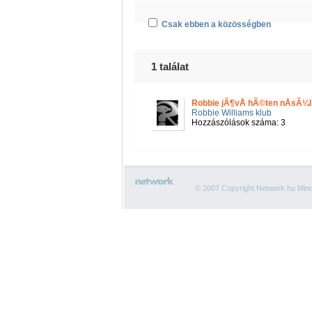
Csak ebben a közösségben
1 találat
Robbie jÃ¶vÅ hÃ©ten nÅsÃ¼l
Robbie Williams klub
Hozzászólások száma: 3
© 2007 Copyright Network.hu Minde