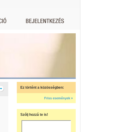
Ez történt a közösségben:
Friss események »
Szólj hozzá te is!