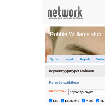
Robbie Williams klub
Nyitó
Tagok
Képek
Vide
heyhonnyyjdhypcf találatok
Keresés szűkítése
Kulcsszavak:
Kép
Képgaléria
Videó
Vid