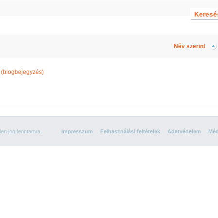
Név szerint
(blogbejegyzés)
n jog fenntartva.
Impresszum
Felhasználási feltételek
Adatvédelem
Méd