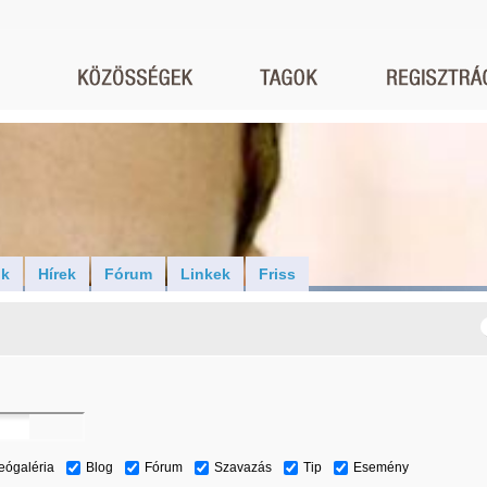
ók
Hírek
Fórum
Linkek
Friss
eógaléria
Blog
Fórum
Szavazás
Tip
Esemény